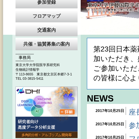
参加登録
フロアマップ
交通案内
共催・協賛募集の案内
第23回日本
加いただき、
事務局
東京大学大学院医学系研究科
ご参加いただ
生物統計情報学
〒113-8655 東京都文京区本郷7-3-1
の皆様に心よ
TEL 03-3815-5411
NEWS
座
2017年10月25日
参
2017年10月25日
フ
2017年10月25日